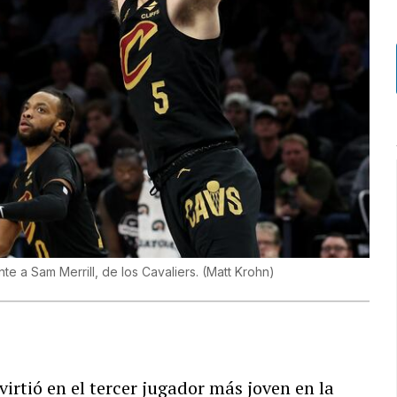
te a Sam Merrill, de los Cavaliers.
(
Matt Krohn
)
irtió en el tercer jugador más joven en la