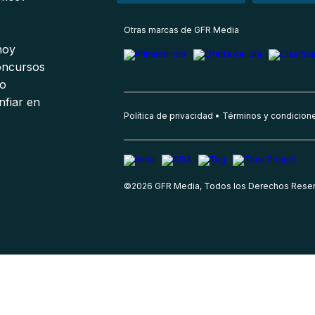
s
Otras marcas de GFR Media
 hoy
oncursos
io
nfiar en
Política de privacidad
Términos y condicion
©
2026
GFR Media, Todos los Derechos Rese