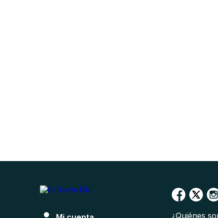
¿Quiénes s
Mi cuenta