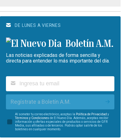
DE LUNES A VIERNES
Boletín A.M.
Las noticias explicadas de forma sencilla y
directa para entender lo más importante del día.
Regístrate a Boletín A.M.
Al someter tu correo electrónico, aceptas la
Política de Privacidad
y
Términos y Condiciones
de El Nuevo Día. Además, aceptas recibir
información u ofertas especiales de productos o servicios de GFR
Media, sus afiliadas o de terceros. Podrás optar salirte de los
boletines en cualquier momento.