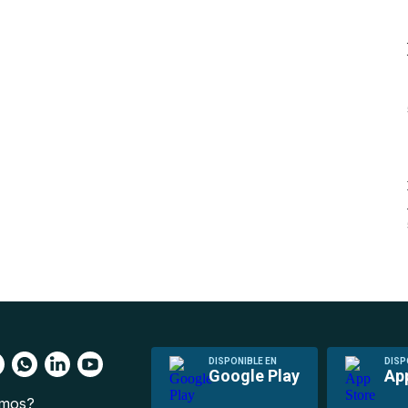
DISPONIBLE EN
DISP
Google Play
Ap
omos?