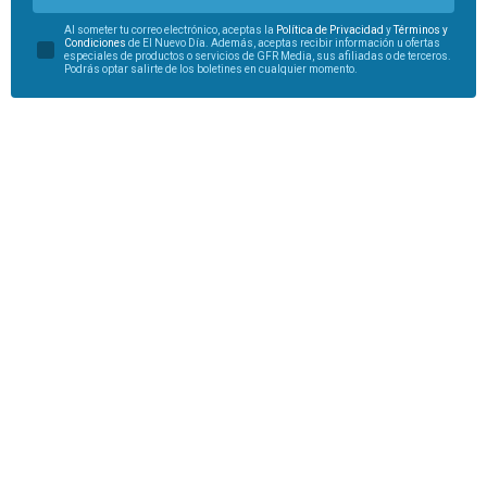
Al someter tu correo electrónico, aceptas la
Política de Privacidad
y
Términos y
Condiciones
de El Nuevo Día. Además, aceptas recibir información u ofertas
especiales de productos o servicios de GFR Media, sus afiliadas o de terceros.
Podrás optar salirte de los boletines en cualquier momento.