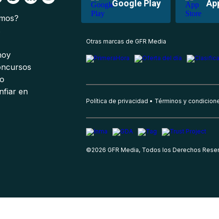
Google Play
Ap
omos?
s
Otras marcas de GFR Media
 hoy
oncursos
io
nfiar en
Política de privacidad
Términos y condicion
©
2026
GFR Media, Todos los Derechos Rese