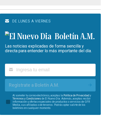
DE LUNES A VIERNES
Boletín A.M.
Las noticias explicadas de forma sencilla y
directa para entender lo más importante del día.
Regístrate a Boletín A.M.
Al someter tu correo electrónico, aceptas la
Política de Privacidad
y
Términos y Condiciones
de El Nuevo Día. Además, aceptas recibir
información u ofertas especiales de productos o servicios de GFR
Media, sus afiliadas o de terceros. Podrás optar salirte de los
boletines en cualquier momento.