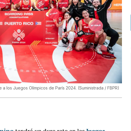
e a los Juegos Olímpicos de París 2024.
(
Suministrada / FBPR
)
enino
tendrá un duro reto en los
Juegos