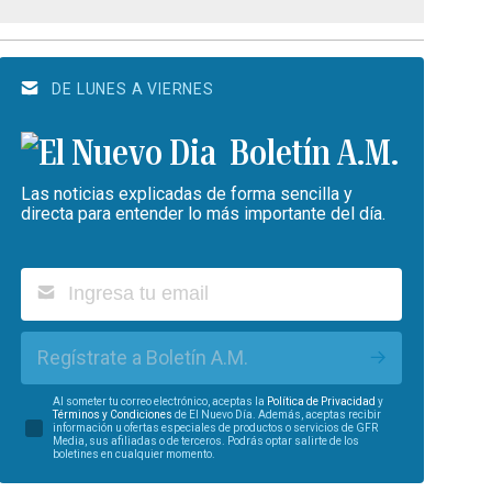
DE LUNES A VIERNES
Boletín A.M.
Las noticias explicadas de forma sencilla y
directa para entender lo más importante del día.
Regístrate a Boletín A.M.
Al someter tu correo electrónico, aceptas la
Política de Privacidad
y
Términos y Condiciones
de El Nuevo Día. Además, aceptas recibir
información u ofertas especiales de productos o servicios de GFR
Media, sus afiliadas o de terceros. Podrás optar salirte de los
boletines en cualquier momento.