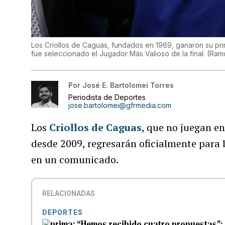
Los Criollos de Caguas, fundados en 1969, ganaron su pri
fue seleccionado el Jugador Más Valioso de la final.
(
Ramo
Por
José E. Bartolomei Torres
Periodista de Deportes
jose.bartolomei@gfrmedia.com
Los
Criollos de Caguas
, que no juegan en
desde 2009, regresarán oficialmente para l
en un comunicado.
RELACIONADAS
DEPORTES
“Hemos recibido cuatro propuestas”: c