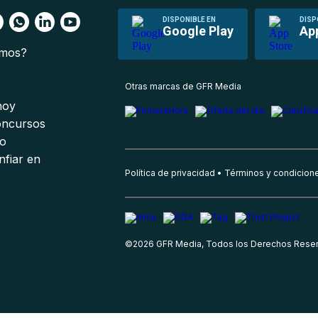
DISPONIBLE EN
DISP
Google Play
Ap
omos?
s
Otras marcas de GFR Media
 hoy
oncursos
io
nfiar en
Política de privacidad
Términos y condicion
©
2026
GFR Media, Todos los Derechos Rese