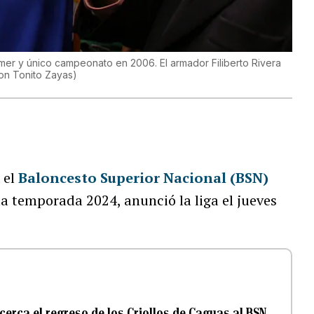
mer y único campeonato en 2006. El armador Filiberto Rivera
n Tonito Zayas
)
 el
Baloncesto Superior Nacional (BSN)
a temporada 2024, anunció la liga el jueves
erca el regreso de los Criollos de Caguas al BSN