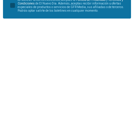
Condiciones
de El Nuevo Día. Además, aceptas recibir información u ofertas
especiales de productos o servicios de GFR Media, sus afiliadas o de terceros.
Podrás optar salirte de los boletines en cualquier momento.