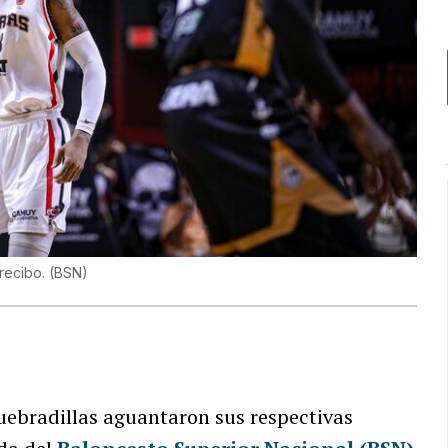
Arecibo.
(
BSN
)
uebradillas aguantaron sus respectivas