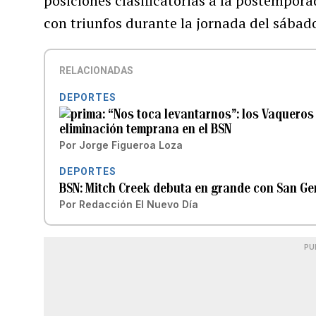
posiciones clasificatorias a la postempor
con triunfos durante la jornada del sábad
RELACIONADAS
DEPORTES
“Nos toca levantarnos”: los Vaqueros 
eliminación temprana en el BSN
Por
Jorge Figueroa Loza
DEPORTES
BSN: Mitch Creek debuta en grande con San Ger
Por
Redacción El Nuevo Día
PU