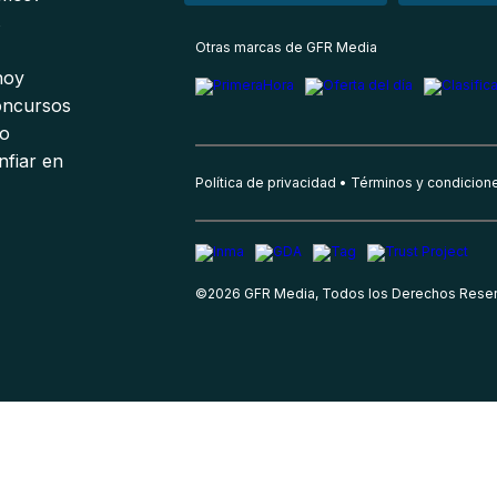
s
Otras marcas de GFR Media
 hoy
oncursos
io
nfiar en
Política de privacidad
Términos y condicion
©
2026
GFR Media, Todos los Derechos Rese