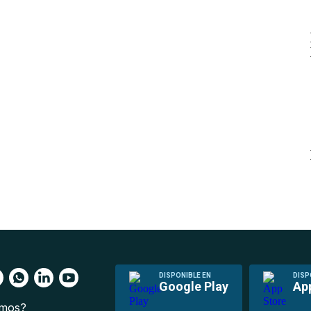
DISPONIBLE EN
DISP
Google Play
Ap
omos?