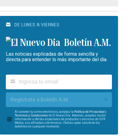
DE LUNES A VIERNES
Boletín A.M.
Las noticias explicadas de forma sencilla y
directa para entender lo más importante del día.
Regístrate a Boletín A.M.
Al someter tu correo electrónico, aceptas la
Política de Privacidad
y
Términos y Condiciones
de El Nuevo Día. Además, aceptas recibir
información u ofertas especiales de productos o servicios de GFR
Media, sus afiliadas o de terceros. Podrás optar salirte de los
boletines en cualquier momento.