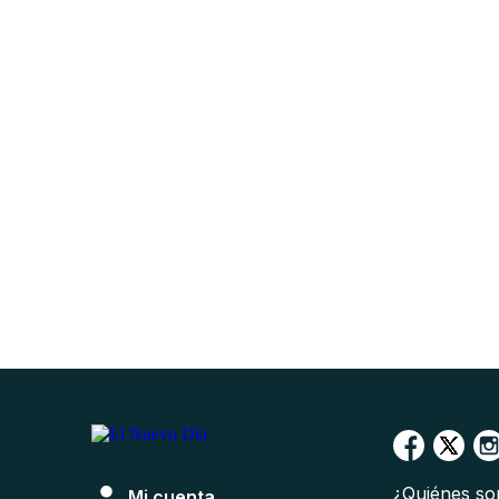
¿Quiénes s
Mi cuenta