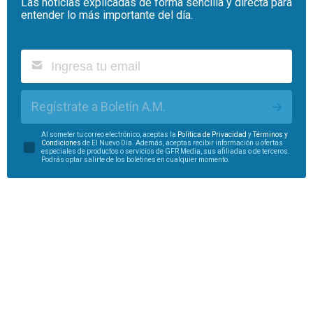
Las noticias explicadas de forma sencilla y directa para
entender lo más importante del día.
Regístrate a Boletín A.M.
Al someter tu correo electrónico, aceptas la
Política de Privacidad
y
Términos y
Condiciones
de El Nuevo Día. Además, aceptas recibir información u ofertas
especiales de productos o servicios de GFR Media, sus afiliadas o de terceros.
Podrás optar salirte de los boletines en cualquier momento.