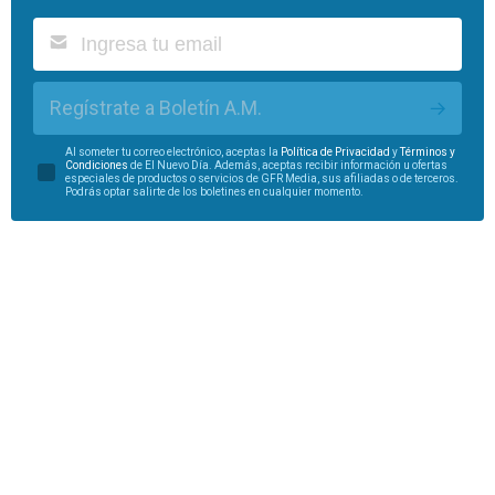
Regístrate a Boletín A.M.
Al someter tu correo electrónico, aceptas la
Política de Privacidad
y
Términos y
Condiciones
de El Nuevo Día. Además, aceptas recibir información u ofertas
especiales de productos o servicios de GFR Media, sus afiliadas o de terceros.
Podrás optar salirte de los boletines en cualquier momento.