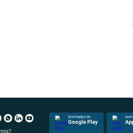
DISPONIBLE EN
DISP
Google Play
Ap
omos?