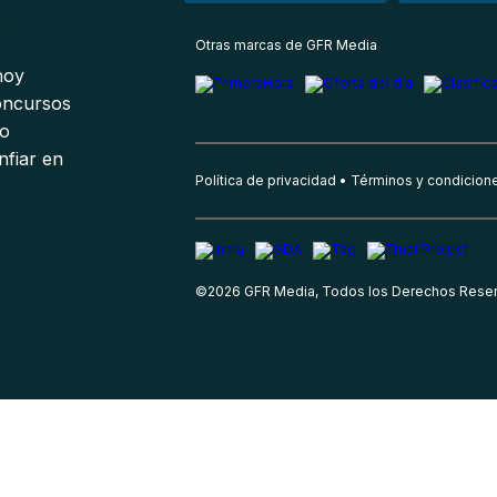
s
Otras marcas de GFR Media
 hoy
oncursos
io
nfiar en
Política de privacidad
Términos y condicion
©
2026
GFR Media, Todos los Derechos Rese