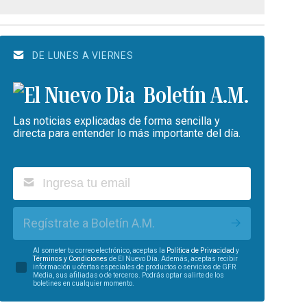
DE LUNES A VIERNES
Boletín A.M.
Las noticias explicadas de forma sencilla y
directa para entender lo más importante del día.
Regístrate a Boletín A.M.
Al someter tu correo electrónico, aceptas la
Política de Privacidad
y
Términos y Condiciones
de El Nuevo Día. Además, aceptas recibir
información u ofertas especiales de productos o servicios de GFR
Media, sus afiliadas o de terceros. Podrás optar salirte de los
boletines en cualquier momento.