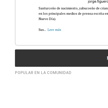
jorge.figue
Santurceño de nacimiento, yabucoeño de crianz
en los principales medios de prensa escrita en
Nuevo Día).
Sus...
Leer más
POPULAR EN LA COMUNIDAD