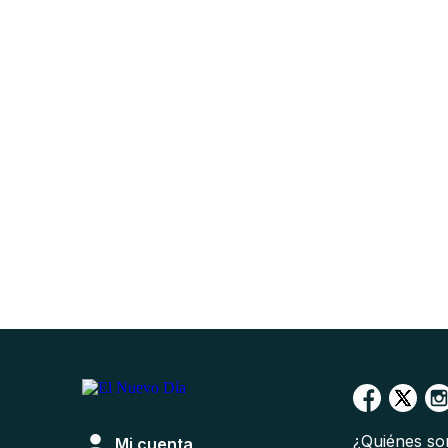
¿Quiénes s
Mi cuenta