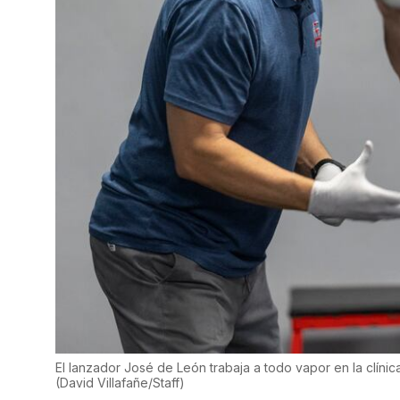
El lanzador José de León trabaja a todo vapor en la clíni
(
David Villafañe/Staff
)