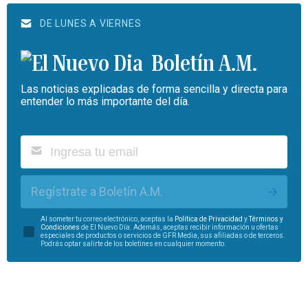
DE LUNES A VIERNES
Boletín A.M.
Las noticias explicadas de forma sencilla y directa para
entender lo más importante del día.
Regístrate a Boletín A.M.
Al someter tu correo electrónico, aceptas la
Política de Privacidad
y
Términos y
Condiciones
de El Nuevo Día. Además, aceptas recibir información u ofertas
especiales de productos o servicios de GFR Media, sus afiliadas o de terceros.
Podrás optar salirte de los boletines en cualquier momento.