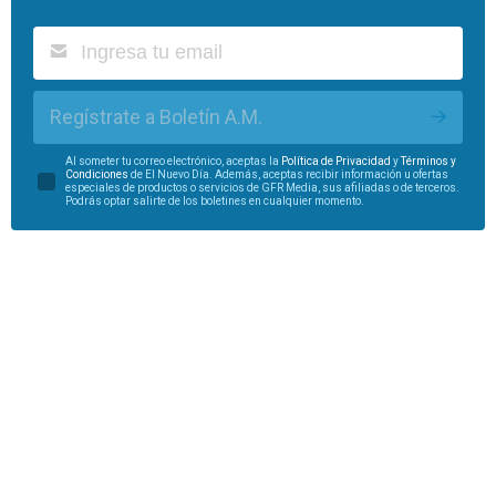
Regístrate a Boletín A.M.
Al someter tu correo electrónico, aceptas la
Política de Privacidad
y
Términos y
Condiciones
de El Nuevo Día. Además, aceptas recibir información u ofertas
especiales de productos o servicios de GFR Media, sus afiliadas o de terceros.
Podrás optar salirte de los boletines en cualquier momento.