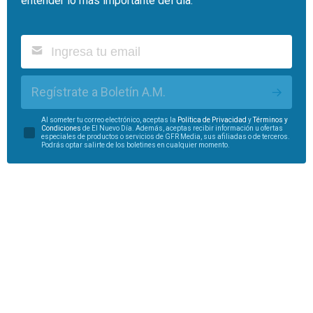
entender lo más importante del día.
Regístrate a Boletín A.M.
Al someter tu correo electrónico, aceptas la
Política de Privacidad
y
Términos y
Condiciones
de El Nuevo Día. Además, aceptas recibir información u ofertas
especiales de productos o servicios de GFR Media, sus afiliadas o de terceros.
Podrás optar salirte de los boletines en cualquier momento.