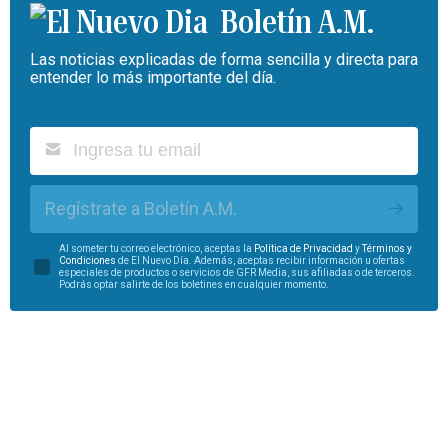
Boletín A.M.
Las noticias explicadas de forma sencilla y directa para
entender lo más importante del día.
Regístrate a Boletín A.M.
Al someter tu correo electrónico, aceptas la
Política de Privacidad
y
Términos y
Condiciones
de El Nuevo Día. Además, aceptas recibir información u ofertas
especiales de productos o servicios de GFR Media, sus afiliadas o de terceros.
Podrás optar salirte de los boletines en cualquier momento.