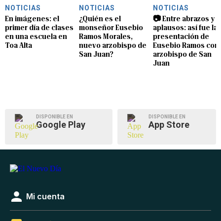
NOTICIAS
NOTICIAS
NOTICIAS
En imágenes: el
¿Quién es el
📷 Entre abrazos y
primer día de clases
monseñor Eusebio
aplausos: así fue la
en una escuela en
Ramos Morales,
presentación de
Toa Alta
nuevo arzobispo de
Eusebio Ramos com
San Juan?
arzobispo de San
Juan
DISPONIBLE EN
DISPONIBLE EN
Google Play
App Store
Mi cuenta