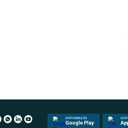
DISPONIBLE EN
DISP
Google Play
Ap