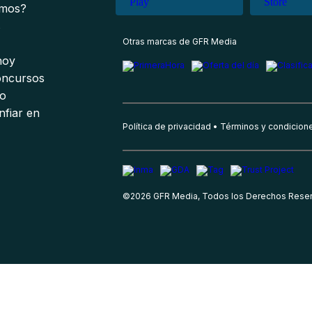
omos?
s
Otras marcas de GFR Media
 hoy
oncursos
io
nfiar en
Política de privacidad
Términos y condicion
©
2026
GFR Media, Todos los Derechos Rese