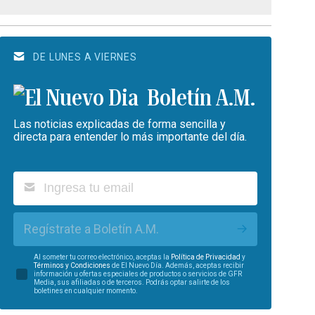
DE LUNES A VIERNES
Boletín A.M.
Las noticias explicadas de forma sencilla y
directa para entender lo más importante del día.
Regístrate a Boletín A.M.
Al someter tu correo electrónico, aceptas la
Política de Privacidad
y
Términos y Condiciones
de El Nuevo Día. Además, aceptas recibir
información u ofertas especiales de productos o servicios de GFR
Media, sus afiliadas o de terceros. Podrás optar salirte de los
boletines en cualquier momento.