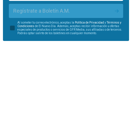
Regístrate a Boletín A.M.
Al someter tu correo electrónico, aceptas la
Política de Privacidad
y
Términos y
Condiciones
de El Nuevo Día. Además, aceptas recibir información u ofertas
especiales de productos o servicios de GFR Media, sus afiliadas o de terceros.
Podrás optar salirte de los boletines en cualquier momento.