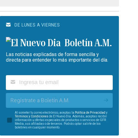
DE LUNES A VIERNES
Boletín A.M.
Las noticias explicadas de forma sencilla y
directa para entender lo más importante del día.
Regístrate a Boletín A.M.
Al someter tu correo electrónico, aceptas la
Política de Privacidad
y
Términos y Condiciones
de El Nuevo Día. Además, aceptas recibir
información u ofertas especiales de productos o servicios de GFR
Media, sus afiliadas o de terceros. Podrás optar salirte de los
boletines en cualquier momento.