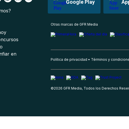
Google Play
Ap
omos?
s
Otras marcas de GFR Media
 hoy
oncursos
io
nfiar en
Política de privacidad
Términos y condicion
©
2026
GFR Media, Todos los Derechos Rese