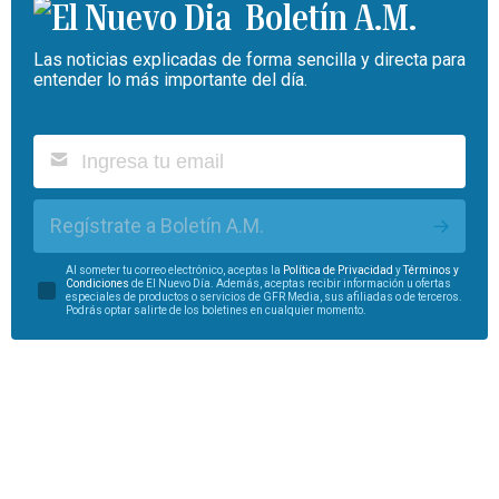
Boletín A.M.
Las noticias explicadas de forma sencilla y directa para
entender lo más importante del día.
Regístrate a Boletín A.M.
Al someter tu correo electrónico, aceptas la
Política de Privacidad
y
Términos y
Condiciones
de El Nuevo Día. Además, aceptas recibir información u ofertas
especiales de productos o servicios de GFR Media, sus afiliadas o de terceros.
Podrás optar salirte de los boletines en cualquier momento.