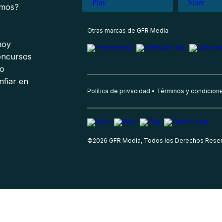
omos?
s
Otras marcas de GFR Media
 hoy
oncursos
io
nfiar en
Política de privacidad
Términos y condicion
©
2026
GFR Media, Todos los Derechos Rese