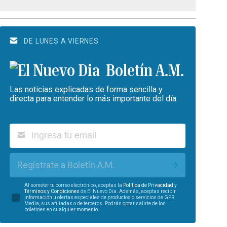
DE LUNES A VIERNES
Boletín A.M.
Las noticias explicadas de forma sencilla y
directa para entender lo más importante del día.
Regístrate a Boletín A.M.
Al someter tu correo electrónico, aceptas la
Política de Privacidad
y
Términos y Condiciones
de El Nuevo Día. Además, aceptas recibir
información u ofertas especiales de productos o servicios de GFR
Media, sus afiliadas o de terceros. Podrás optar salirte de los
boletines en cualquier momento.