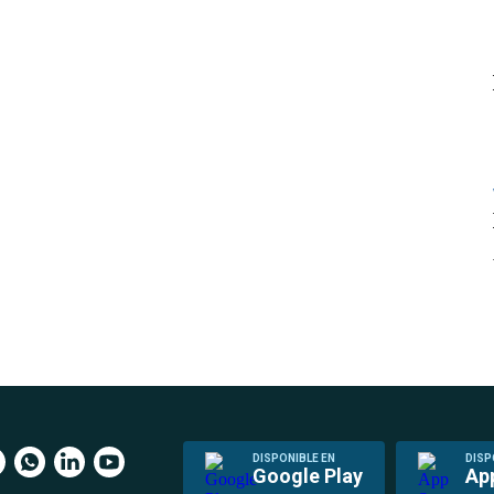
DISPONIBLE EN
DISP
Google Play
Ap