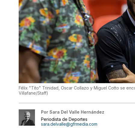
Félix "Tito" Trinidad, Oscar Collazo y Miguel Cotto se e
Villafane/Staff
)
Por
Sara Del Valle Hernández
Periodista de Deportes
sara.delvalle@gfrmedia.com