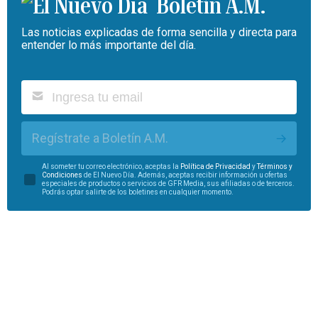
Boletín A.M.
Las noticias explicadas de forma sencilla y directa para
entender lo más importante del día.
Regístrate a Boletín A.M.
Al someter tu correo electrónico, aceptas la
Política de Privacidad
y
Términos y
Condiciones
de El Nuevo Día. Además, aceptas recibir información u ofertas
especiales de productos o servicios de GFR Media, sus afiliadas o de terceros.
Podrás optar salirte de los boletines en cualquier momento.