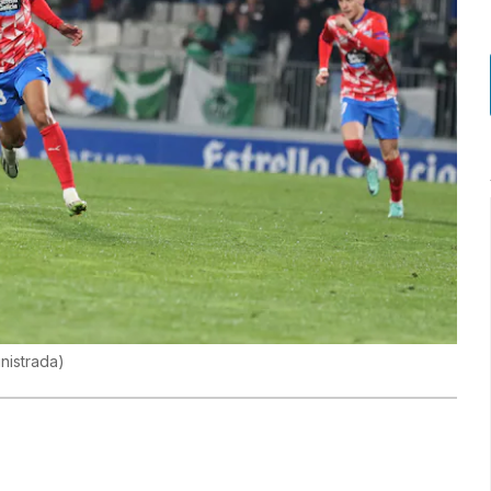
nistrada
)