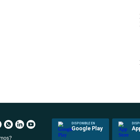
DISPONIBLE EN
DISP
Google Play
Ap
omos?