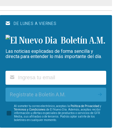
DE LUNES A VIERNES
Boletín A.M.
Las noticias explicadas de forma sencilla y
directa para entender lo más importante del día.
Regístrate a Boletín A.M.
Al someter tu correo electrónico, aceptas la
Política de Privacidad
y
Términos y Condiciones
de El Nuevo Día. Además, aceptas recibir
información u ofertas especiales de productos o servicios de GFR
Media, sus afiliadas o de terceros. Podrás optar salirte de los
boletines en cualquier momento.