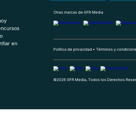
s
Otras marcas de GFR Media
 hoy
oncursos
io
nfiar en
Política de privacidad
Términos y condicion
©
2026
GFR Media, Todos los Derechos Rese