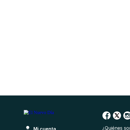
¿Quiénes s
Mi cuenta