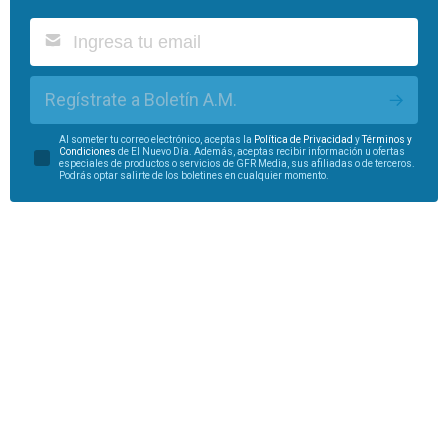
Regístrate a Boletín A.M.
Al someter tu correo electrónico, aceptas la
Política de Privacidad
y
Términos y
Condiciones
de El Nuevo Día. Además, aceptas recibir información u ofertas
especiales de productos o servicios de GFR Media, sus afiliadas o de terceros.
Podrás optar salirte de los boletines en cualquier momento.