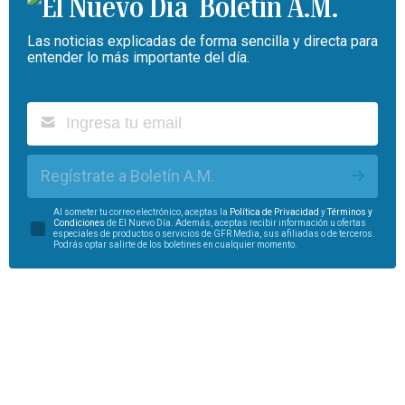
Boletín A.M.
Las noticias explicadas de forma sencilla y directa para
entender lo más importante del día.
Regístrate a Boletín A.M.
Al someter tu correo electrónico, aceptas la
Política de Privacidad
y
Términos y
Condiciones
de El Nuevo Día. Además, aceptas recibir información u ofertas
especiales de productos o servicios de GFR Media, sus afiliadas o de terceros.
Podrás optar salirte de los boletines en cualquier momento.