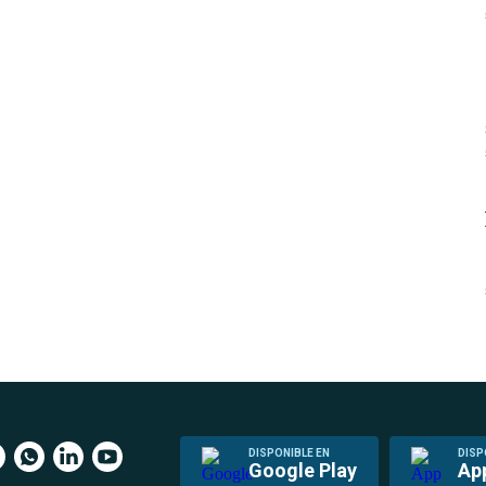
DISPONIBLE EN
DISP
Google Play
Ap