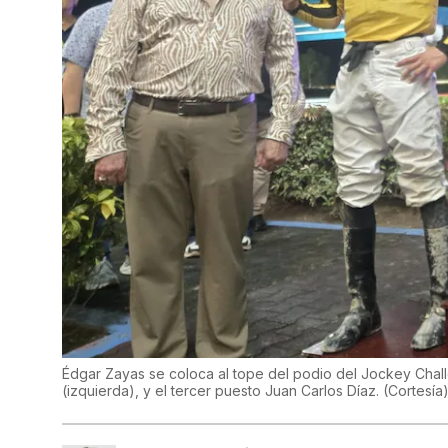
Édgar Zayas se coloca al tope del podio del Jockey Cha
(izquierda), y el tercer puesto Juan Carlos Díaz.
(
Cortesía