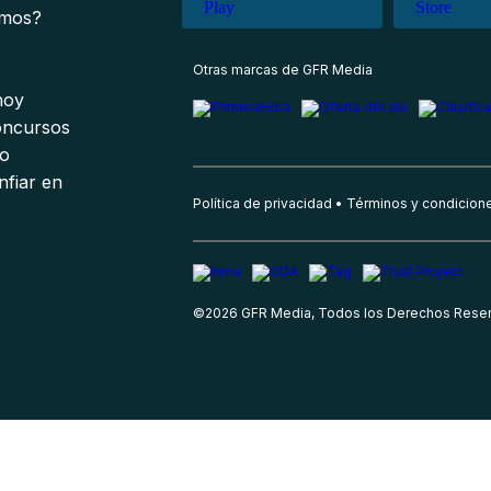
omos?
s
Otras marcas de GFR Media
 hoy
oncursos
io
nfiar en
Política de privacidad
Términos y condicion
©
2026
GFR Media, Todos los Derechos Rese