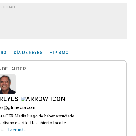
BLICIDAD
ERO
DÍA DE REYES
HIPISMO
 DEL AUTOR
REYES
bas@gfrmedia.com
ara GFR Media luego de haber estudiado
dismo escrito. He cubierto local e
s...
Leer más