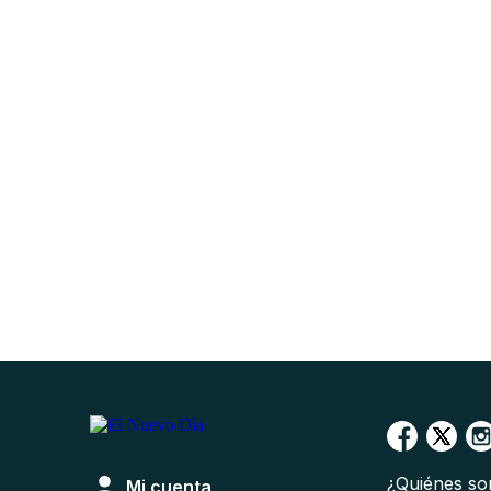
¿Quiénes s
Mi cuenta