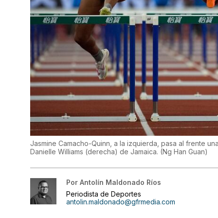
Jasmine Camacho-Quinn, a la izquierda, pasa al frente una
Danielle Williams (derecha) de Jamaica.
(
Ng Han Guan
)
Por
Antolín Maldonado Ríos
Periodista de Deportes
antolin.maldonado@gfrmedia.com