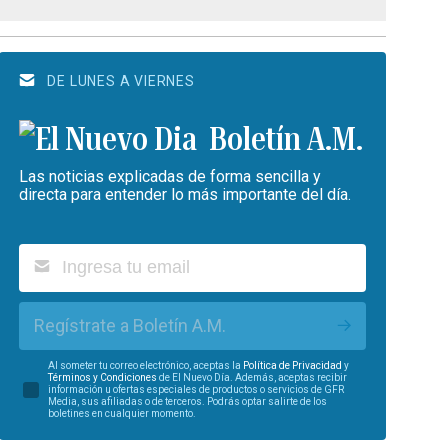
DE LUNES A VIERNES
Boletín A.M.
Las noticias explicadas de forma sencilla y
directa para entender lo más importante del día.
Regístrate a Boletín A.M.
Al someter tu correo electrónico, aceptas la
Política de Privacidad
y
Términos y Condiciones
de El Nuevo Día. Además, aceptas recibir
información u ofertas especiales de productos o servicios de GFR
Media, sus afiliadas o de terceros. Podrás optar salirte de los
boletines en cualquier momento.