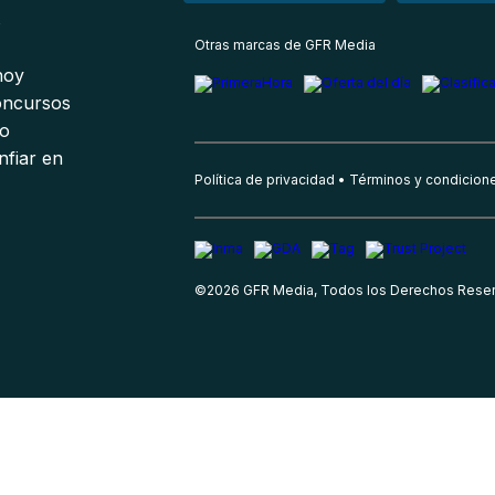
s
Otras marcas de GFR Media
 hoy
oncursos
io
nfiar en
Política de privacidad
Términos y condicion
©
2026
GFR Media, Todos los Derechos Rese