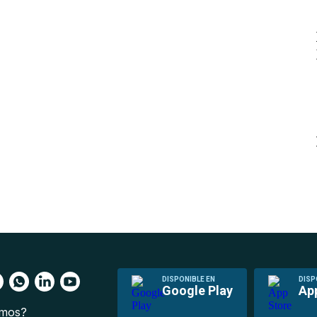
DISPONIBLE EN
DISP
Google Play
Ap
omos?