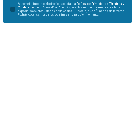
Al someter tu correo electrónico, aceptas la
Política de Privacidad
y
Términos y
Condiciones
de El Nuevo Día. Además, aceptas recibir información u ofertas
especiales de productos o servicios de GFR Media, sus afiliadas o de terceros.
Podrás optar salirte de los boletines en cualquier momento.