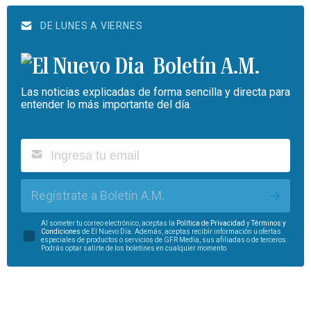
DE LUNES A VIERNES
Boletín A.M.
Las noticias explicadas de forma sencilla y directa para
entender lo más importante del día.
Regístrate a Boletín A.M.
Al someter tu correo electrónico, aceptas la
Política de Privacidad
y
Términos y
Condiciones
de El Nuevo Día. Además, aceptas recibir información u ofertas
especiales de productos o servicios de GFR Media, sus afiliadas o de terceros.
Podrás optar salirte de los boletines en cualquier momento.