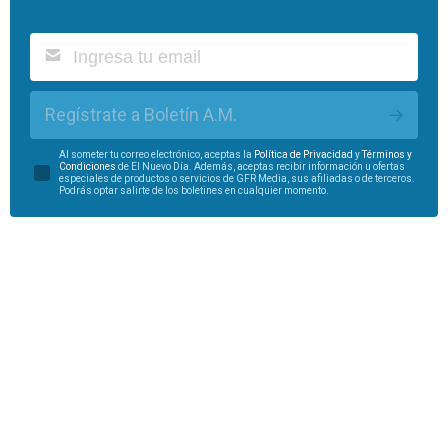
Regístrate a Boletín A.M.
Al someter tu correo electrónico, aceptas la
Política de Privacidad
y
Términos y
Condiciones
de El Nuevo Día. Además, aceptas recibir información u ofertas
especiales de productos o servicios de GFR Media, sus afiliadas o de terceros.
Podrás optar salirte de los boletines en cualquier momento.