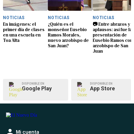
NOTICIAS
NOTICIAS
NOTICIAS
En imágenes: el
¿Quién es el
📷 Entre abrazos y
primer día de clases
monseñor Eusebio
aplausos: así fue la
en una escuela en
Ramos Morales,
presentación de
Toa Alta
nuevo arzobispo de
Eusebio Ramos com
San Juan?
arzobispo de San
Juan
DISPONIBLE EN
DISPONIBLE EN
Google Play
App Store
Mi cuenta