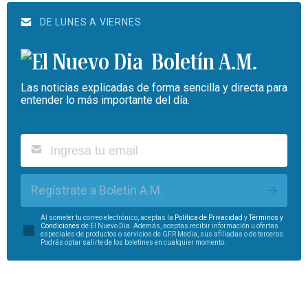
DE LUNES A VIERNES
Boletín A.M.
Las noticias explicadas de forma sencilla y directa para
entender lo más importante del día.
Regístrate a Boletín A.M.
Al someter tu correo electrónico, aceptas la
Política de Privacidad
y
Términos y
Condiciones
de El Nuevo Día. Además, aceptas recibir información u ofertas
especiales de productos o servicios de GFR Media, sus afiliadas o de terceros.
Podrás optar salirte de los boletines en cualquier momento.