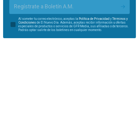
Regístrate a Boletín A.M.
Al someter tu correo electrónico, aceptas la
Política de Privacidad
y
Términos y
Condiciones
de El Nuevo Día. Además, aceptas recibir información u ofertas
especiales de productos o servicios de GFR Media, sus afiliadas o de terceros.
Podrás optar salirte de los boletines en cualquier momento.