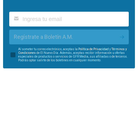
Regístrate a Boletín A.M.
Al someter tu correo electrónico, aceptas la
Política de Privacidad
y
Términos y
Condiciones
de El Nuevo Día. Además, aceptas recibir información u ofertas
especiales de productos o servicios de GFR Media, sus afiliadas o de terceros.
Podrás optar salirte de los boletines en cualquier momento.