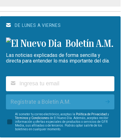
DE LUNES A VIERNES
Boletín A.M.
Las noticias explicadas de forma sencilla y
directa para entender lo más importante del día.
Regístrate a Boletín A.M.
Al someter tu correo electrónico, aceptas la
Política de Privacidad
y
Términos y Condiciones
de El Nuevo Día. Además, aceptas recibir
información u ofertas especiales de productos o servicios de GFR
Media, sus afiliadas o de terceros. Podrás optar salirte de los
boletines en cualquier momento.