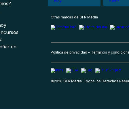
omos?
s
Otras marcas de GFR Media
 hoy
oncursos
io
nfiar en
Política de privacidad
Términos y condicion
©
2026
GFR Media, Todos los Derechos Rese