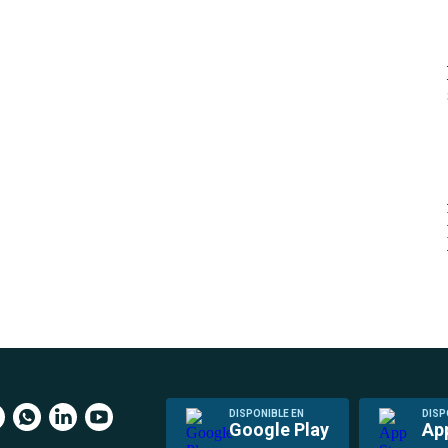
DISPONIBLE EN
DISP
Google Play
Ap