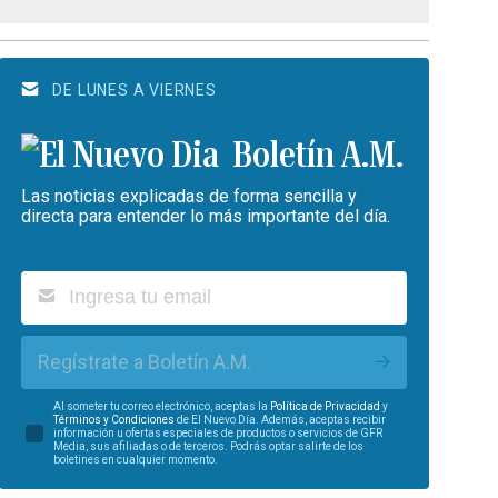
DE LUNES A VIERNES
Boletín A.M.
Las noticias explicadas de forma sencilla y
directa para entender lo más importante del día.
Regístrate a Boletín A.M.
Al someter tu correo electrónico, aceptas la
Política de Privacidad
y
Términos y Condiciones
de El Nuevo Día. Además, aceptas recibir
información u ofertas especiales de productos o servicios de GFR
Media, sus afiliadas o de terceros. Podrás optar salirte de los
boletines en cualquier momento.