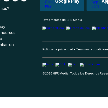
Google Play
Ap
omos?
s
Otras marcas de GFR Media
 hoy
oncursos
io
nfiar en
Política de privacidad
Términos y condicion
©
2026
GFR Media, Todos los Derechos Rese