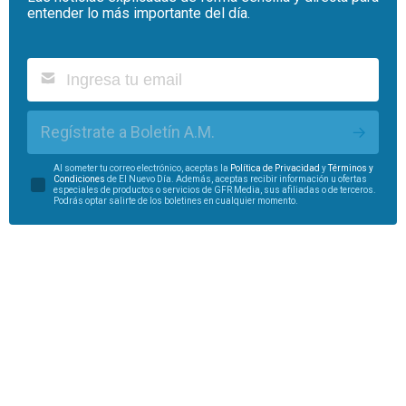
entender lo más importante del día.
Regístrate a Boletín A.M.
Al someter tu correo electrónico, aceptas la
Política de Privacidad
y
Términos y
Condiciones
de El Nuevo Día. Además, aceptas recibir información u ofertas
especiales de productos o servicios de GFR Media, sus afiliadas o de terceros.
Podrás optar salirte de los boletines en cualquier momento.