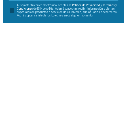
Al someter tu correo electrónico, aceptas la
Política de Privacidad
y
Términos y
Condiciones
de El Nuevo Día. Además, aceptas recibir información u ofertas
especiales de productos o servicios de GFR Media, sus afiliadas o de terceros.
Podrás optar salirte de los boletines en cualquier momento.