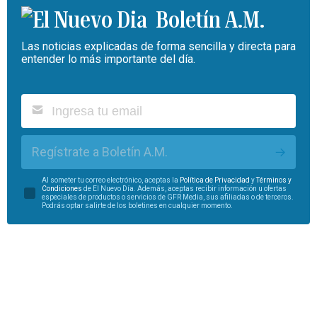
Boletín A.M.
Las noticias explicadas de forma sencilla y directa para
entender lo más importante del día.
Regístrate a Boletín A.M.
Al someter tu correo electrónico, aceptas la
Política de Privacidad
y
Términos y
Condiciones
de El Nuevo Día. Además, aceptas recibir información u ofertas
especiales de productos o servicios de GFR Media, sus afiliadas o de terceros.
Podrás optar salirte de los boletines en cualquier momento.