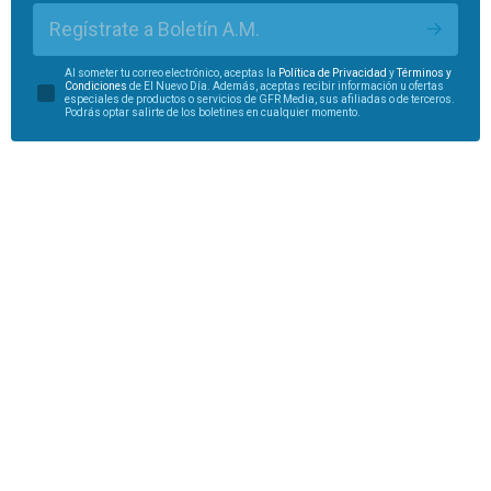
Regístrate a Boletín A.M.
Al someter tu correo electrónico, aceptas la
Política de Privacidad
y
Términos y
Condiciones
de El Nuevo Día. Además, aceptas recibir información u ofertas
especiales de productos o servicios de GFR Media, sus afiliadas o de terceros.
Podrás optar salirte de los boletines en cualquier momento.