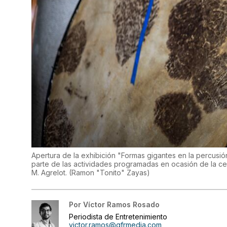
Apertura de la exhibición "Formas gigantes en la percusió
parte de las actividades programadas en ocasión de la ce
M. Agrelot.
(
Ramon "Tonito" Zayas
)
Por
Víctor Ramos Rosado
Periodista de Entretenimiento
victor.ramos@gfrmedia.com