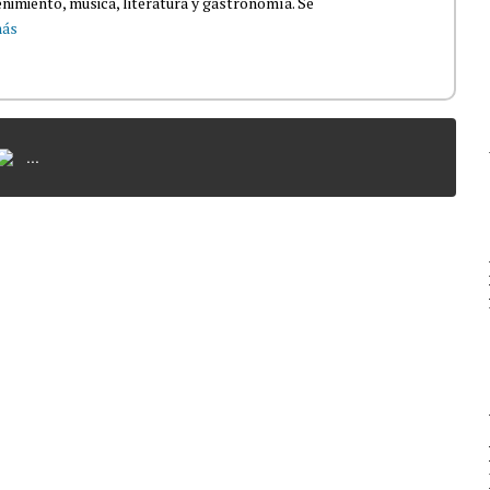
nimiento, música, literatura y gastronomía. Se
más
...