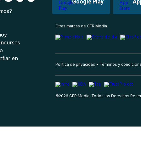
Google Play
Ap
omos?
s
Otras marcas de GFR Media
 hoy
oncursos
io
nfiar en
Política de privacidad
Términos y condicion
©
2026
GFR Media, Todos los Derechos Rese