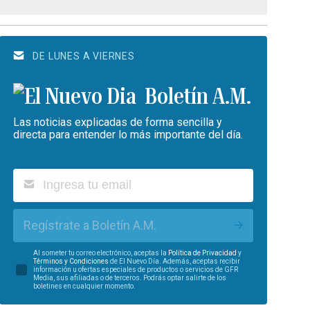
DE LUNES A VIERNES
Boletín A.M.
Las noticias explicadas de forma sencilla y
directa para entender lo más importante del día.
Regístrate a Boletín A.M.
Al someter tu correo electrónico, aceptas la
Política de Privacidad
y
Términos y Condiciones
de El Nuevo Día. Además, aceptas recibir
información u ofertas especiales de productos o servicios de GFR
Media, sus afiliadas o de terceros. Podrás optar salirte de los
boletines en cualquier momento.