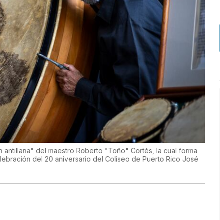
n antillana" del maestro Roberto "Toño" Cortés, la cual forma
lebración del 20 aniversario del Coliseo de Puerto Rico José