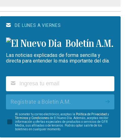
DE LUNES A VIERNES
Boletín A.M.
Las noticias explicadas de forma sencilla y
directa para entender lo más importante del día.
Regístrate a Boletín A.M.
Al someter tu correo electrónico, aceptas la
Política de Privacidad
y
Términos y Condiciones
de El Nuevo Día. Además, aceptas recibir
información u ofertas especiales de productos o servicios de GFR
Media, sus afiliadas o de terceros. Podrás optar salirte de los
boletines en cualquier momento.