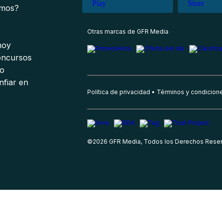
omos?
s
Otras marcas de GFR Media
 hoy
oncursos
io
nfiar en
Política de privacidad
Términos y condicion
©
2026
GFR Media, Todos los Derechos Rese