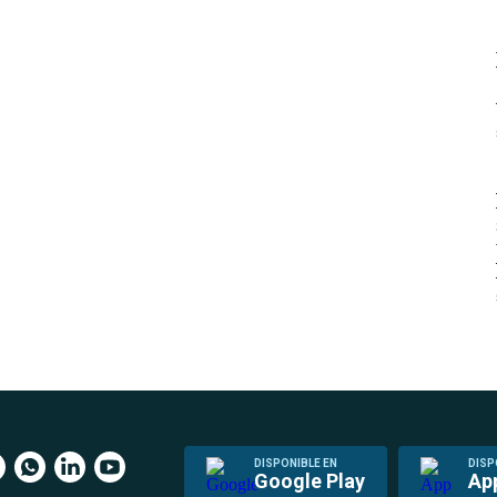
DISPONIBLE EN
DISP
Google Play
Ap