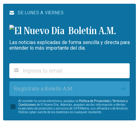
DE LUNES A VIERNES
Boletín A.M.
Las noticias explicadas de forma sencilla y directa para
entender lo más importante del día.
Regístrate a Boletín A.M.
Al someter tu correo electrónico, aceptas la
Política de Privacidad
y
Términos y
Condiciones
de El Nuevo Día. Además, aceptas recibir información u ofertas
especiales de productos o servicios de GFR Media, sus afiliadas o de terceros.
Podrás optar salirte de los boletines en cualquier momento.