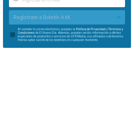
Regístrate a Boletín A.M.
Al someter tu correo electrónico, aceptas la
Política de Privacidad
y
Términos y
Condiciones
de El Nuevo Día. Además, aceptas recibir información u ofertas
especiales de productos o servicios de GFR Media, sus afiliadas o de terceros.
Podrás optar salirte de los boletines en cualquier momento.