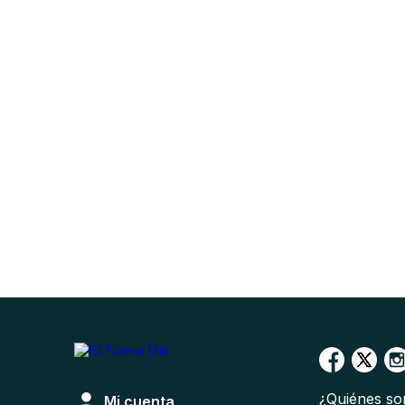
¿Quiénes s
Mi cuenta