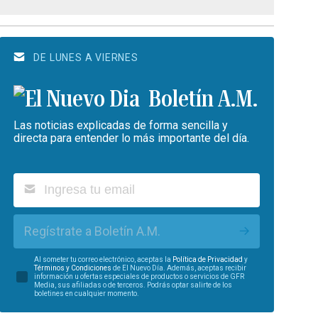
DE LUNES A VIERNES
Boletín A.M.
Las noticias explicadas de forma sencilla y
directa para entender lo más importante del día.
Regístrate a Boletín A.M.
Al someter tu correo electrónico, aceptas la
Política de Privacidad
y
Términos y Condiciones
de El Nuevo Día. Además, aceptas recibir
información u ofertas especiales de productos o servicios de GFR
Media, sus afiliadas o de terceros. Podrás optar salirte de los
boletines en cualquier momento.