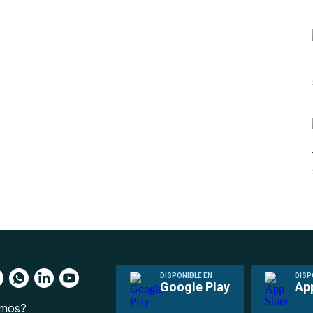
DISPONIBLE EN
DISP
Google Play
Ap
omos?