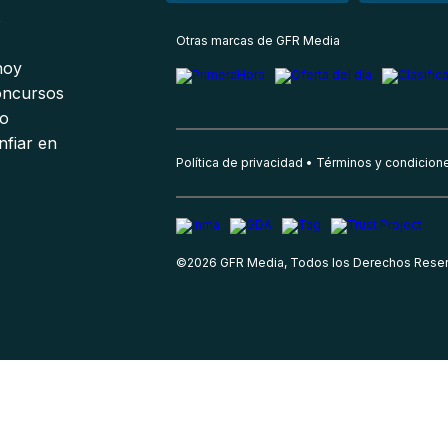
s
Otras marcas de GFR Media
 hoy
oncursos
io
nfiar en
Política de privacidad
Términos y condicion
©
2026
GFR Media, Todos los Derechos Rese