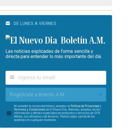
DE LUNES A VIERNES
Boletín A.M.
Las noticias explicadas de forma sencilla y
directa para entender lo más importante del día.
Regístrate a Boletín A.M.
Al someter tu correo electrónico, aceptas la
Política de Privacidad
y
Términos y Condiciones
de El Nuevo Día. Además, aceptas recibir
información u ofertas especiales de productos o servicios de GFR
Media, sus afiliadas o de terceros. Podrás optar salirte de los
boletines en cualquier momento.