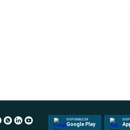
DISPONIBLE EN
DISP
Google Play
Ap