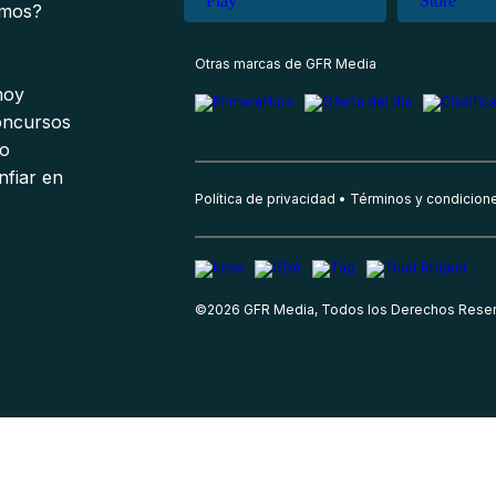
omos?
s
Otras marcas de GFR Media
 hoy
oncursos
io
nfiar en
Política de privacidad
Términos y condicion
©
2026
GFR Media, Todos los Derechos Rese