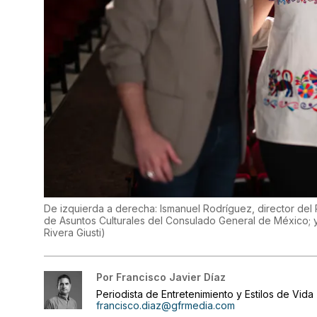
De izquierda a derecha: Ismanuel Rodríguez, director del 
de Asuntos Culturales del Consulado General de México;
Rivera Giusti
)
Por
Francisco Javier Díaz
Periodista de Entretenimiento y Estilos de Vida
francisco.diaz@gfrmedia.com