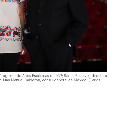
Programa de Artes Escénicas del ICP; Sarahí Esquivel, directora
 y Juan Manuel Calderón, cónsul general de México.
(
Carlos