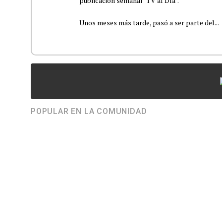
publicación semanal "TV al Día".
Unos meses más tarde, pasó a ser parte del...
POPULAR EN LA COMUNIDAD