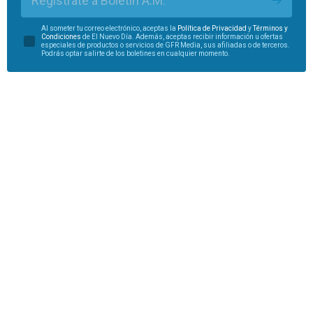
Regístrate a Boletín A.M.
Al someter tu correo electrónico, aceptas la
Política de Privacidad
y
Términos y
Condiciones
de El Nuevo Día. Además, aceptas recibir información u ofertas
especiales de productos o servicios de GFR Media, sus afiliadas o de terceros.
Podrás optar salirte de los boletines en cualquier momento.