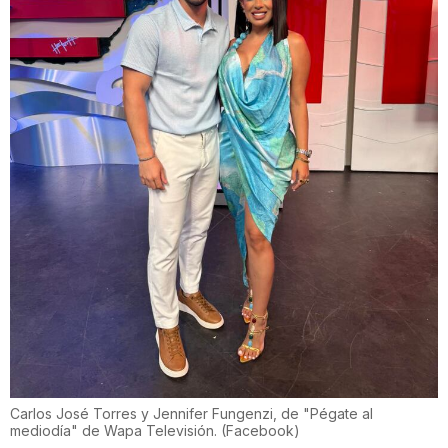
Carlos José Torres y Jennifer Fungenzi, de "Pégate al
mediodía" de Wapa Televisión.
(
Facebook
)