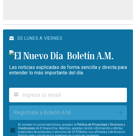
DE LUNES A VIERNES
Boletín A.M.
Las noticias explicadas de forma sencilla y directa para
entender lo más importante del día.
Regístrate a Boletín A.M.
Al someter tu correo electrónico, aceptas la
Política de Privacidad
y
Términos y
Condiciones
de El Nuevo Día. Además, aceptas recibir información u ofertas
especiales de productos o servicios de GFR Media, sus afiliadas o de terceros.
Podrás optar salirte de los boletines en cualquier momento.