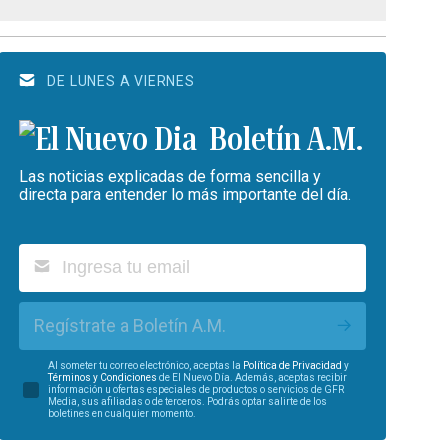
DE LUNES A VIERNES
Boletín A.M.
Las noticias explicadas de forma sencilla y
directa para entender lo más importante del día.
Regístrate a Boletín A.M.
Al someter tu correo electrónico, aceptas la
Política de Privacidad
y
Términos y Condiciones
de El Nuevo Día. Además, aceptas recibir
información u ofertas especiales de productos o servicios de GFR
Media, sus afiliadas o de terceros. Podrás optar salirte de los
boletines en cualquier momento.