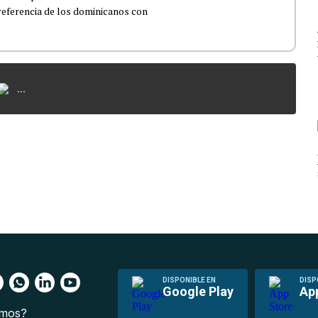
 referencia de los dominicanos con
...
DISPONIBLE EN
DISP
Google Play
Ap
omos?