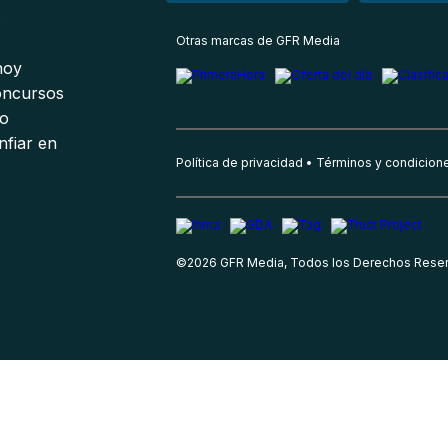
s
Otras marcas de GFR Media
 hoy
oncursos
io
nfiar en
Política de privacidad
Términos y condicion
©
2026
GFR Media, Todos los Derechos Rese