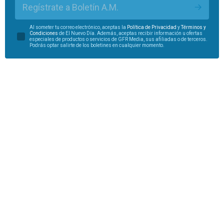
Regístrate a Boletín A.M.
Al someter tu correo electrónico, aceptas la
Política de Privacidad
y
Términos y
Condiciones
de El Nuevo Día. Además, aceptas recibir información u ofertas
especiales de productos o servicios de GFR Media, sus afiliadas o de terceros.
Podrás optar salirte de los boletines en cualquier momento.