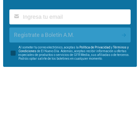
Regístrate a Boletín A.M.
Al someter tu correo electrónico, aceptas la
Política de Privacidad
y
Términos y
Condiciones
de El Nuevo Día. Además, aceptas recibir información u ofertas
especiales de productos o servicios de GFR Media, sus afiliadas o de terceros.
Podrás optar salirte de los boletines en cualquier momento.