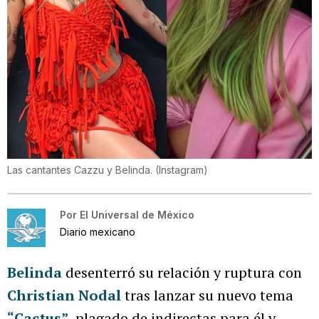
Las cantantes Cazzu y Belinda.
(
Instagram
)
Por
El Universal de México
Diario mexicano
Belinda
desenterró su relación y ruptura con
Christian Nodal
tras lanzar su nuevo tema
“Cactus”
,
plagado de indirectas para él y